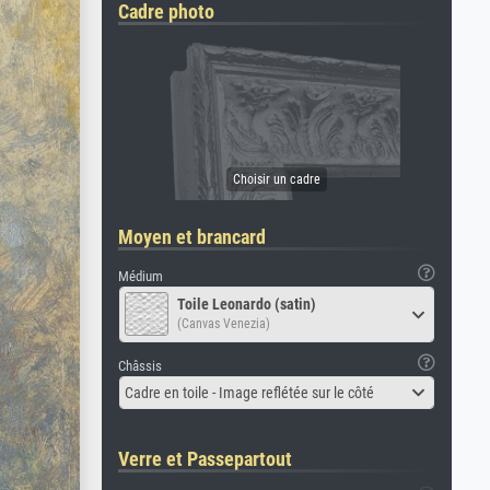
Cadre photo
Moyen et brancard
Médium
Toile Leonardo (satin)
(Canvas Venezia)
Châssis
Cadre en toile - Image reflétée sur le côté
Verre et Passepartout