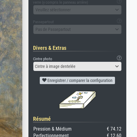
verre (y compris le panneau arrière)
Veuillez sélectionner
Passepartout
Pas de Passepartout
Divers & Extras
Cintre photo
Cintre à image dentelée
Enregistrer / comparer la configuration
Résumé
Pression & Médium
€ 74.12
Perfectionnement
€ 12.60