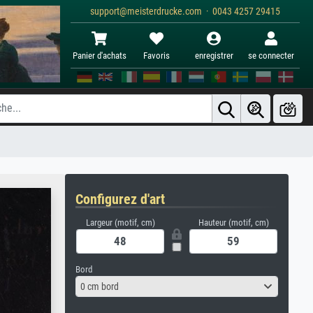
support@meisterdrucke.com · 0043 4257 29415
Panier d'achats
Favoris
enregistrer
se connecter
Configurez d'art
Largeur (motif, cm)
Hauteur (motif, cm)
Bord
0 cm bord