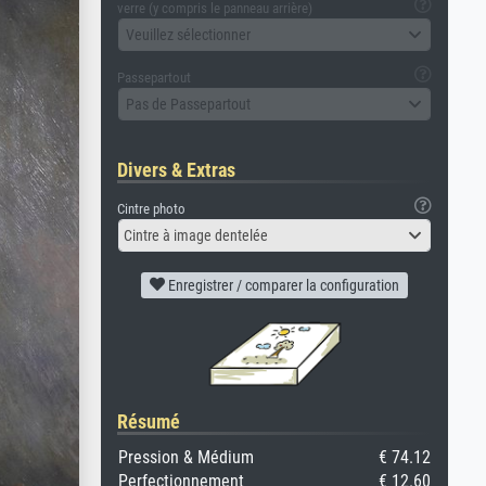
verre (y compris le panneau arrière)
Veuillez sélectionner
Passepartout
Pas de Passepartout
Divers & Extras
Cintre photo
Cintre à image dentelée
Enregistrer / comparer la configuration
Résumé
Pression & Médium
€ 74.12
Perfectionnement
€ 12.60