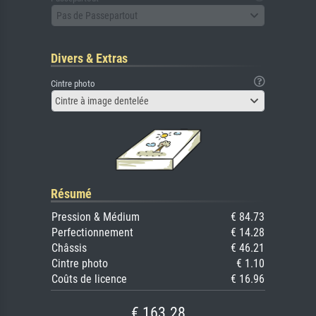
Pas de Passepartout
Divers & Extras
Cintre photo
Cintre à image dentelée
Résumé
Pression & Médium
€ 84.73
Perfectionnement
€ 14.28
Châssis
€ 46.21
Cintre photo
€ 1.10
Coûts de licence
€ 16.96
€ 163.28