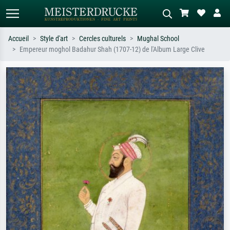
Accueil
Style d'art
Cercles culturels
Mughal School
Empereur moghol Badahur Shah (1707-12) de l'Album Large Clive
Recherche standard
Recherche d'images IA
Recherchez par artiste, titre ou style –
Décrivez la scène – ex. prairie verte,
ex. Monet, Nuit étoilée,
abstrait avec beaucoup de rouge,
impressionnisme, vague de Hokusai,
tableau sombre, nu debout près d'un
nu.
arbre.