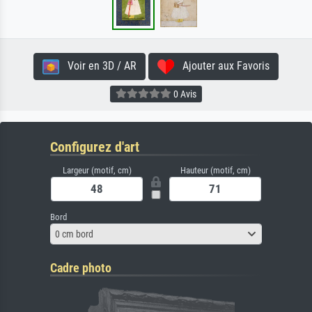
Voir en 3D / AR
Ajouter aux Favoris
0 Avis
Configurez d'art
Largeur (motif, cm)
Hauteur (motif, cm)
Bord
0 cm bord
Cadre photo