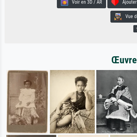
Voir en 3D / AR
Ajouter 
Vue de 
Œuvres