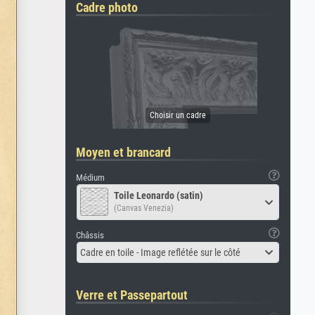
Cadre photo
Moyen et brancard
Médium
Toile Leonardo (satin)
(Canvas Venezia)
Châssis
Cadre en toile - Image reflétée sur le côté
Verre et Passepartout