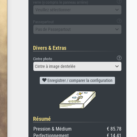
verre (y compris le panneau arrière)
Veuillez sélectionner
Passepartout
Pas de Passepartout
Divers & Extras
Cintre photo
Cintre à image dentelée
Enregistrer / comparer la configuration
Résumé
Pression & Médium
€ 85.78
Perfectionnement
€ 14.41