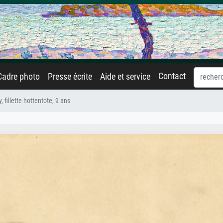
Contact
Cadre photo
Presse écrite
Aide et service
y, fillette hottentote, 9 ans