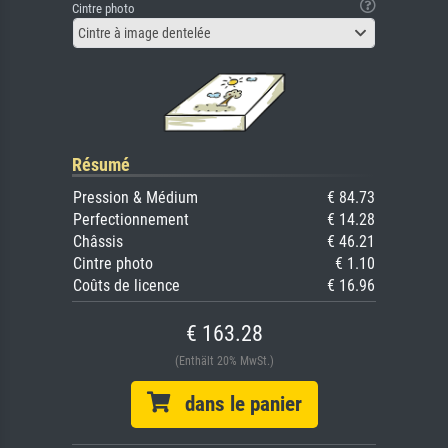
Cintre photo
Cintre à image dentelée
Résumé
Pression & Médium
€ 84.73
Perfectionnement
€ 14.28
Châssis
€ 46.21
Cintre photo
€ 1.10
Coûts de licence
€ 16.96
€ 163.28
(Enthält 20% MwSt.)
dans le panier