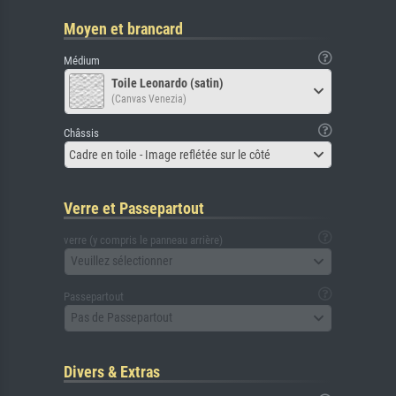
Moyen et brancard
Médium
Toile Leonardo (satin)
(Canvas Venezia)
Châssis
Cadre en toile - Image reflétée sur le côté
Verre et Passepartout
verre (y compris le panneau arrière)
Veuillez sélectionner
Passepartout
Pas de Passepartout
Divers & Extras