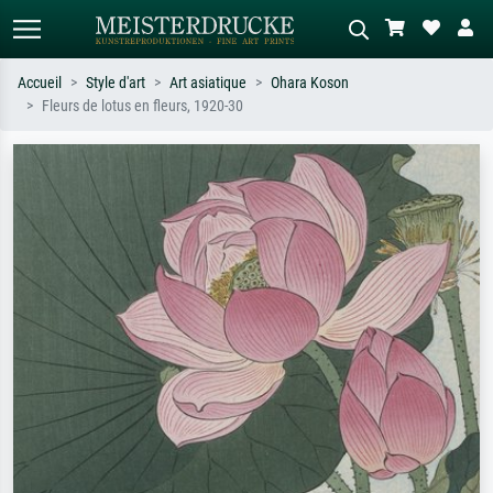
Accueil
Style d'art
Art asiatique
Ohara Koson
Fleurs de lotus en fleurs, 1920-30
Recherche standard
Recherche d'images IA
Recherchez par artiste, titre ou style –
Décrivez la scène – ex. prairie verte,
ex. Monet, Nuit étoilée,
abstrait avec beaucoup de rouge,
impressionnisme, vague de Hokusai,
tableau sombre, nu debout près d'un
nu.
arbre.