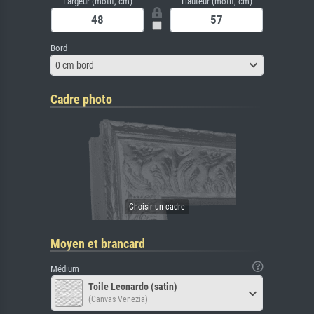
Largeur (motif, cm)
Hauteur (motif, cm)
Bord
0 cm bord
Cadre photo
Moyen et brancard
Médium
Toile Leonardo (satin)
(Canvas Venezia)