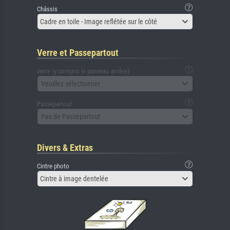
Châssis
Cadre en toile - Image reflétée sur le côté
Verre et Passepartout
verre (y compris le panneau arrière)
Veuillez sélectionner
Passepartout
Pas de Passepartout
Divers & Extras
Cintre photo
Cintre à image dentelée