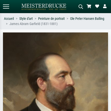
Accueil
Style d'art
Peinture de portrait
Ole Peter Hansen Balling
James Abram Garfield (1831-1881)
Recherche standard
Recherche d'images IA
Recherchez par artiste, titre ou style –
Décrivez la scène – ex. prairie verte,
ex. Monet, Nuit étoilée,
abstrait avec beaucoup de rouge,
impressionnisme, vague de Hokusai,
tableau sombre, nu debout près d'un
nu.
arbre.