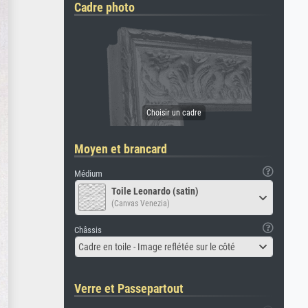
Cadre photo
Moyen et brancard
Médium
Toile Leonardo (satin)
(Canvas Venezia)
Châssis
Cadre en toile - Image reflétée sur le côté
Verre et Passepartout