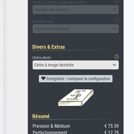
verre (y compris le panneau arrière)
Veuillez sélectionner
Passepartout
Pas de Passepartout
Divers & Extras
Cintre photo
Cintre à image dentelée
Enregistrer / comparer la configuration
Résumé
Pression & Médium
€ 75.59
Perfectionnement
€ 12.79