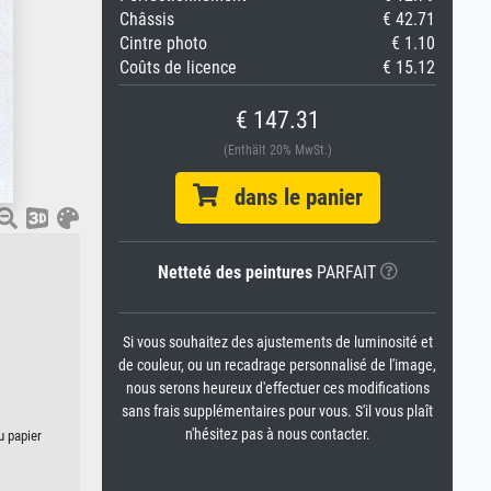
Châssis
€ 42.71
Cintre photo
€ 1.10
Coûts de licence
€ 15.12
€ 147.31
(Enthält 20% MwSt.)
dans le panier
Netteté des peintures
PARFAIT
Si vous souhaitez des ajustements de luminosité et
de couleur, ou un recadrage personnalisé de l'image,
nous serons heureux d'effectuer ces modifications
sans frais supplémentaires pour vous. S'il vous plaît
n'hésitez pas à nous contacter.
u papier