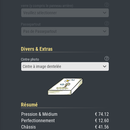
verre (y compris le panneau arrière)
Veuillez sélectionner
Passepartout
Pas de Passepartout
Divers & Extras
Cintre photo
Cintre à image dentelée
Résumé
Pression & Médium
€ 74.12
Perfectionnement
€ 12.60
Châssis
€ 41.56