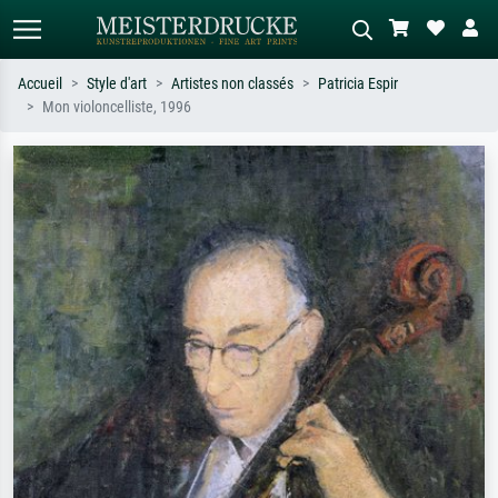
Accueil
Style d'art
Artistes non classés
Patricia Espir
Mon violoncelliste, 1996
Recherche standard
Recherche d'images IA
Recherchez par artiste, titre ou style –
Décrivez la scène – ex. prairie verte,
ex. Monet, Nuit étoilée,
abstrait avec beaucoup de rouge,
impressionnisme, vague de Hokusai,
tableau sombre, nu debout près d'un
nu.
arbre.