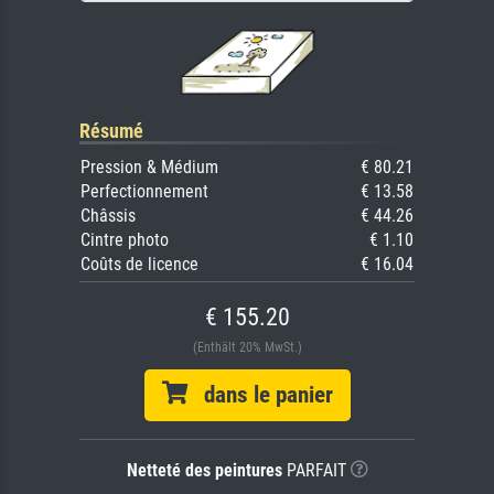
Résumé
Pression & Médium
€ 80.21
Perfectionnement
€ 13.58
Châssis
€ 44.26
Cintre photo
€ 1.10
Coûts de licence
€ 16.04
€ 155.20
(Enthält 20% MwSt.)
dans le panier
Netteté des peintures
PARFAIT