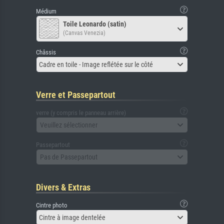
Médium
Toile Leonardo (satin)
(Canvas Venezia)
Châssis
Cadre en toile - Image reflétée sur le côté
Verre et Passepartout
verre (y compris le panneau arrière)
Veuillez sélectionner
Passepartout
Pas de Passepartout
Divers & Extras
Cintre photo
Cintre à image dentelée