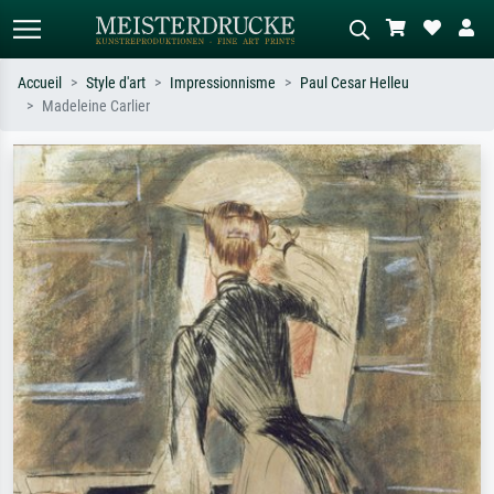
Accueil
Style d'art
Impressionnisme
Paul Cesar Helleu
Madeleine Carlier
Recherche standard
Recherche d'images IA
Recherchez par artiste, titre ou style –
Décrivez la scène – ex. prairie verte,
ex. Monet, Nuit étoilée,
abstrait avec beaucoup de rouge,
impressionnisme, vague de Hokusai,
tableau sombre, nu debout près d'un
nu.
arbre.