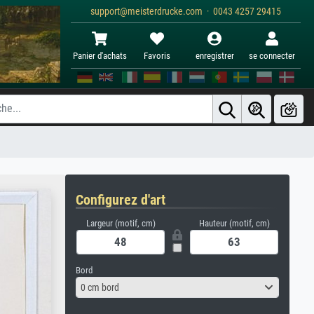
support@meisterdrucke.com · 0043 4257 29415
Panier d'achats
Favoris
enregistrer
se connecter
Configurez d'art
Largeur (motif, cm)
Hauteur (motif, cm)
Bord
0 cm bord