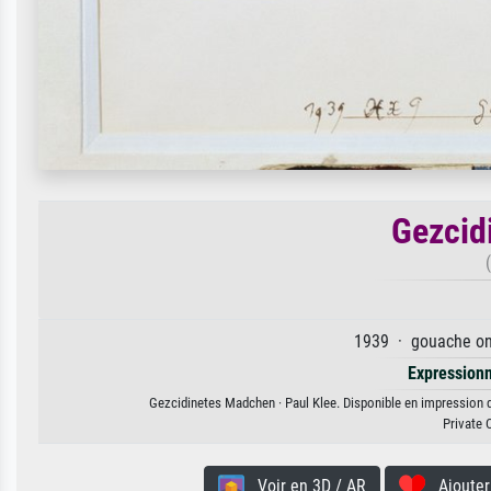
Gezcid
1939 · gouache on 
Expression
Gezcidinetes Madchen · Paul Klee. Disponible en impression d'
Private 
Voir en 3D / AR
Ajouter 