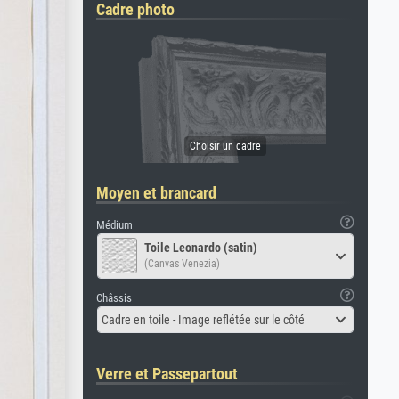
Cadre photo
Moyen et brancard
Médium
Toile Leonardo (satin)
(Canvas Venezia)
Châssis
Cadre en toile - Image reflétée sur le côté
Verre et Passepartout