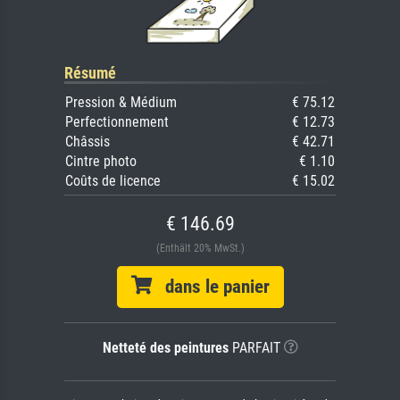
Résumé
Pression & Médium
€ 75.12
Perfectionnement
€ 12.73
Châssis
€ 42.71
Cintre photo
€ 1.10
Coûts de licence
€ 15.02
€ 146.69
(Enthält 20% MwSt.)
dans le panier
Netteté des peintures
PARFAIT