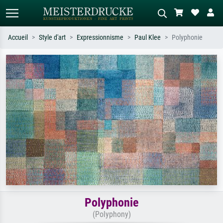
Accueil
Style d'art
Expressionnisme
Paul Klee
Polyphonie
Recherche standard
Recherche d'images IA
Recherchez par artiste, titre ou style –
Décrivez la scène – ex. prairie verte,
ex. Monet, Nuit étoilée,
abstrait avec beaucoup de rouge,
impressionnisme, vague de Hokusai,
tableau sombre, nu debout près d'un
nu.
arbre.
Polyphonie
(Polyphony)