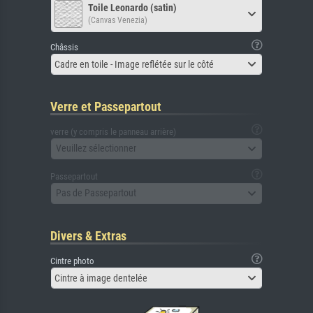
Toile Leonardo (satin)
(Canvas Venezia)
Châssis
Cadre en toile - Image reflétée sur le côté
Verre et Passepartout
verre (y compris le panneau arrière)
Veuillez sélectionner
Passepartout
Pas de Passepartout
Divers & Extras
Cintre photo
Cintre à image dentelée