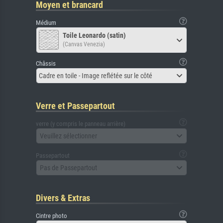
Moyen et brancard
Médium
Toile Leonardo (satin)
(Canvas Venezia)
Châssis
Cadre en toile - Image reflétée sur le côté
Verre et Passepartout
verre (y compris le panneau arrière)
Veuillez sélectionner
Passepartout
Pas de Passepartout
Divers & Extras
Cintre photo