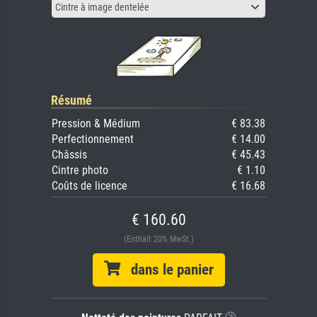
Cintre à image dentelée
Résumé
Pression & Médium
€ 83.38
Perfectionnement
€ 14.00
Châssis
€ 45.43
Cintre photo
€ 1.10
Coûts de licence
€ 16.68
€ 160.60
(Enthält 20% MwSt.)
dans le panier