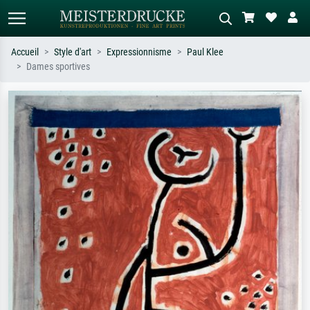
Accueil
Style d'art
Expressionnisme
Paul Klee
Dames sportives
Recherche standard
Recherche d'images IA
Recherchez par artiste, titre ou style –
Décrivez la scène – ex. prairie verte,
ex. Monet, Nuit étoilée,
abstrait avec beaucoup de rouge,
impressionnisme, vague de Hokusai,
tableau sombre, nu debout près d'un
nu.
arbre.