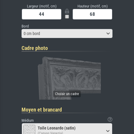
Largeur (motif, cm)
Hauteur (motif, cm)
Bord
0 cm bord
Cadre photo
Moyen et brancard
Médium
Toile Leonardo (satin)
(Canvas Venezia)