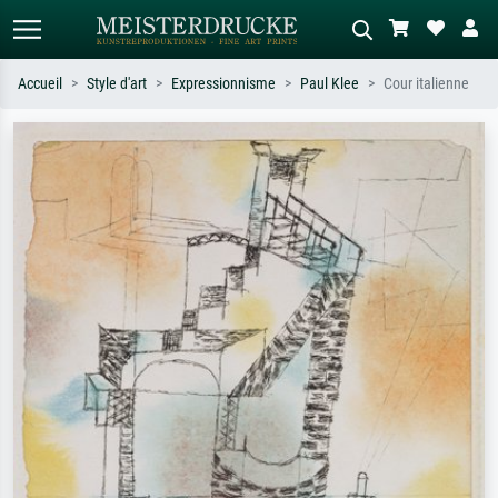
Accueil
Style d'art
Expressionnisme
Paul Klee
Cour italienne
Recherche standard
Recherche d'images IA
Recherchez par artiste, titre ou style –
Décrivez la scène – ex. prairie verte,
ex. Monet, Nuit étoilée,
abstrait avec beaucoup de rouge,
impressionnisme, vague de Hokusai,
tableau sombre, nu debout près d'un
nu.
arbre.