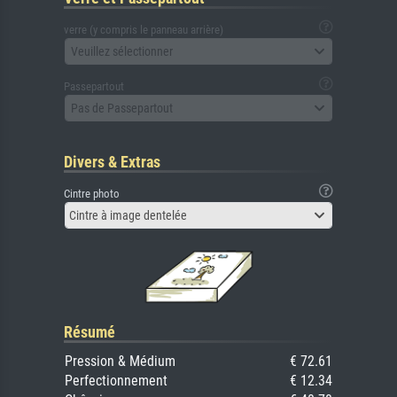
verre (y compris le panneau arrière)
Veuillez sélectionner
Passepartout
Pas de Passepartout
Divers & Extras
Cintre photo
Cintre à image dentelée
Résumé
Pression & Médium
€ 72.61
Perfectionnement
€ 12.34