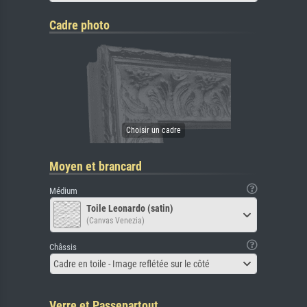
Cadre photo
Moyen et brancard
Médium
Toile Leonardo (satin)
(Canvas Venezia)
Châssis
Cadre en toile - Image reflétée sur le côté
Verre et Passepartout