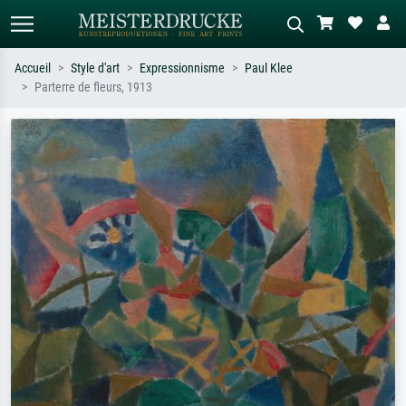
Accueil
Style d'art
Expressionnisme
Paul Klee
Parterre de fleurs, 1913
Recherche standard
Recherche d'images IA
Recherchez par artiste, titre ou style –
Décrivez la scène – ex. prairie verte,
ex. Monet, Nuit étoilée,
abstrait avec beaucoup de rouge,
impressionnisme, vague de Hokusai,
tableau sombre, nu debout près d'un
nu.
arbre.