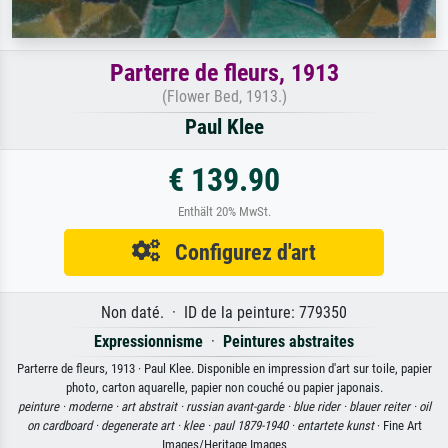
Parterre de fleurs, 1913
(Flower Bed, 1913.)
Paul Klee
€ 139.90
Enthält 20% MwSt.
Configurez d'art
Non daté. · ID de la peinture: 779350
Expressionnisme
·
Peintures abstraites
Parterre de fleurs, 1913 · Paul Klee. Disponible en impression d'art sur toile, papier
photo, carton aquarelle, papier non couché ou papier japonais.
peinture ·
moderne ·
art abstrait ·
russian avant-garde ·
blue rider ·
blauer reiter ·
oil
on cardboard ·
degenerate art ·
klee ·
paul 1879-1940 ·
entartete kunst
· Fine Art
Images/Heritage Images