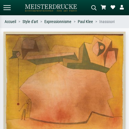
Accueil
Style d'art
Expressionnisme
Paul Klee
Inassouvi
Recherche standard
Recherche d'images IA
Recherchez par artiste, titre ou style –
Décrivez la scène – ex. prairie verte,
ex. Monet, Nuit étoilée,
abstrait avec beaucoup de rouge,
impressionnisme, vague de Hokusai,
tableau sombre, nu debout près d'un
nu.
arbre.