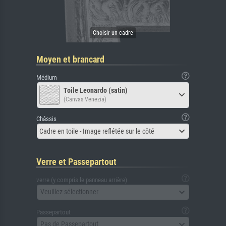
Moyen et brancard
Médium
Toile Leonardo (satin)
(Canvas Venezia)
Châssis
Cadre en toile - Image reflétée sur le côté
Verre et Passepartout
verre (y compris le panneau arrière)
Veuillez sélectionner
Passepartout
Pas de Passepartout