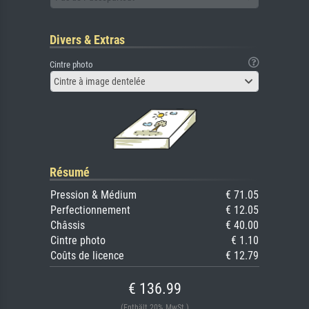
Divers & Extras
Cintre photo
Cintre à image dentelée
Résumé
Pression & Médium
€ 71.05
Perfectionnement
€ 12.05
Châssis
€ 40.00
Cintre photo
€ 1.10
Coûts de licence
€ 12.79
€ 136.99
(Enthält 20% MwSt.)