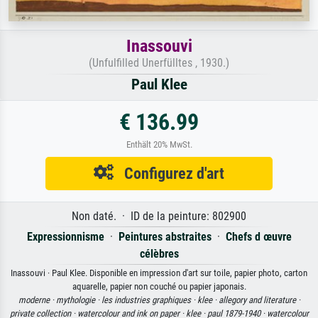
Inassouvi
(Unfulfilled Unerfülltes , 1930.)
Paul Klee
€ 136.99
Enthält 20% MwSt.
Configurez d'art
Non daté. · ID de la peinture: 802900
Expressionnisme
·
Peintures abstraites
·
Chefs d œuvre
célèbres
Inassouvi · Paul Klee. Disponible en impression d'art sur toile, papier photo, carton
aquarelle, papier non couché ou papier japonais.
moderne ·
mythologie ·
les industries graphiques ·
klee ·
allegory and literature ·
private collection ·
watercolour and ink on paper ·
klee ·
paul 1879-1940 ·
watercolour