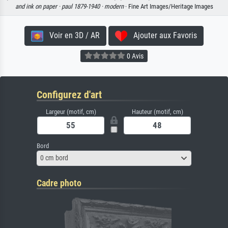
and ink on paper ·
paul 1879-1940 ·
modern
· Fine Art Images/Heritage Images
Voir en 3D / AR
Ajouter aux Favoris
0 Avis
Configurez d'art
Largeur (motif, cm)
Hauteur (motif, cm)
Bord
0 cm bord
Cadre photo