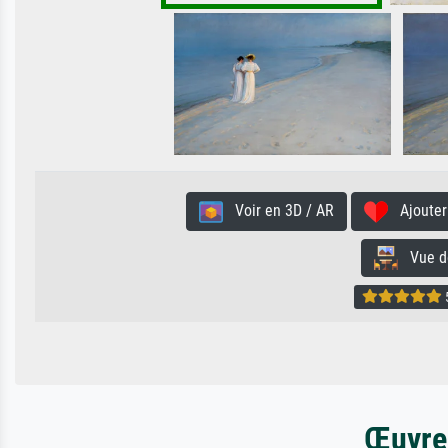
Voir en 3D / AR
Ajouter 
Vue de 
5
Œuvres