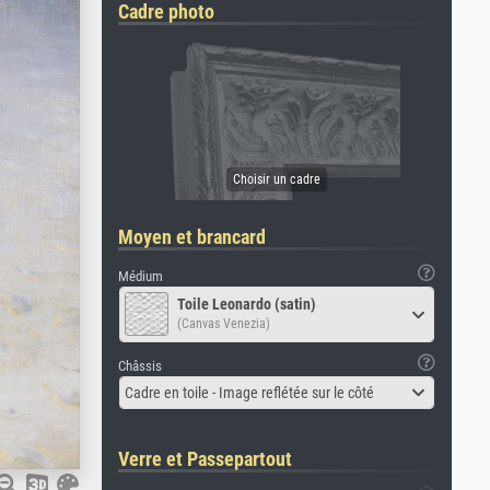
Cadre photo
Moyen et brancard
Médium
Toile Leonardo (satin)
(Canvas Venezia)
Châssis
Cadre en toile - Image reflétée sur le côté
Verre et Passepartout