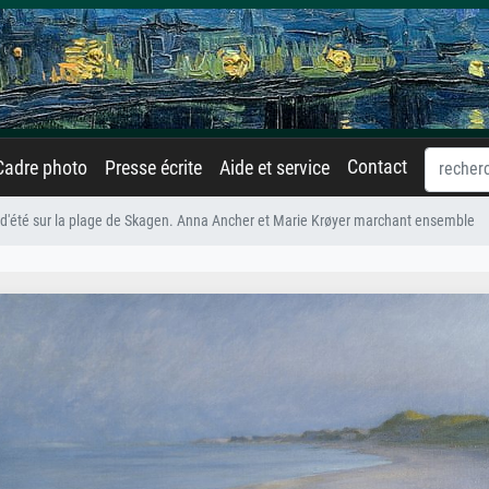
Contact
Cadre photo
Presse écrite
Aide et service
 d'été sur la plage de Skagen. Anna Ancher et Marie Krøyer marchant ensemble