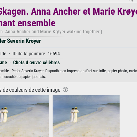
e Skagen. Anna Ancher et Marie Krøy
hant ensemble
. Anna Ancher and Marie Krøyer walking together.)
er Severin Krøyer
de · ID de la peinture: 16594
isme
·
Chefs d œuvre célèbres
ble · Peder Severin Krøyer. Disponible en impression d'art sur toile, papier photo, carto
on couché ou papier japonais.
ns de couleurs de cette image