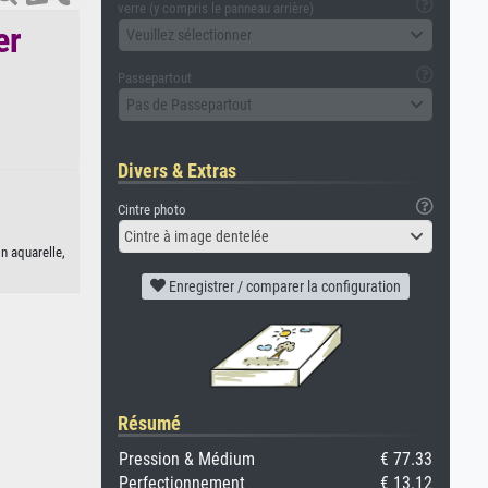
verre (y compris le panneau arrière)
er
Veuillez sélectionner
Passepartout
Pas de Passepartout
Divers & Extras
Cintre photo
Cintre à image dentelée
n aquarelle,
Enregistrer / comparer la configuration
Résumé
Pression & Médium
€ 77.33
Perfectionnement
€ 13.12