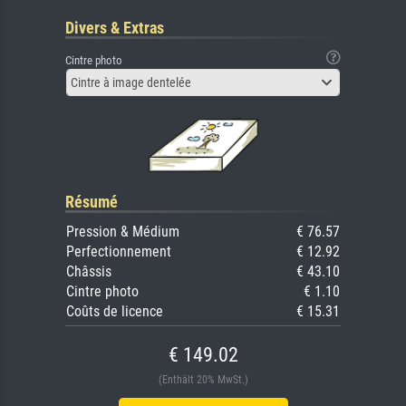
Divers & Extras
Cintre photo
Cintre à image dentelée
Résumé
Pression & Médium
€ 76.57
Perfectionnement
€ 12.92
Châssis
€ 43.10
Cintre photo
€ 1.10
Coûts de licence
€ 15.31
€ 149.02
(Enthält 20% MwSt.)