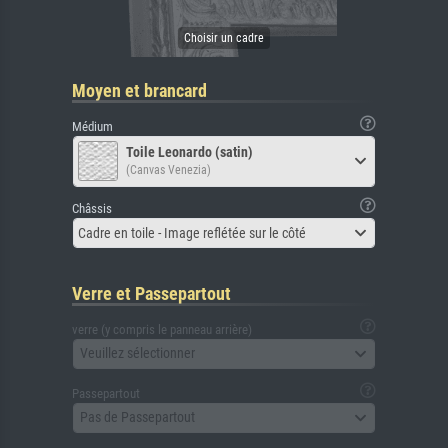
Moyen et brancard
Médium
Toile Leonardo (satin)
(Canvas Venezia)
Châssis
Cadre en toile - Image reflétée sur le côté
Verre et Passepartout
verre (y compris le panneau arrière)
Veuillez sélectionner
Passepartout
Pas de Passepartout