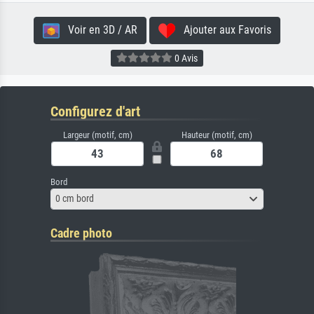
Voir en 3D / AR
Ajouter aux Favoris
0 Avis
Configurez d'art
Largeur (motif, cm)
Hauteur (motif, cm)
Bord
0 cm bord
Cadre photo