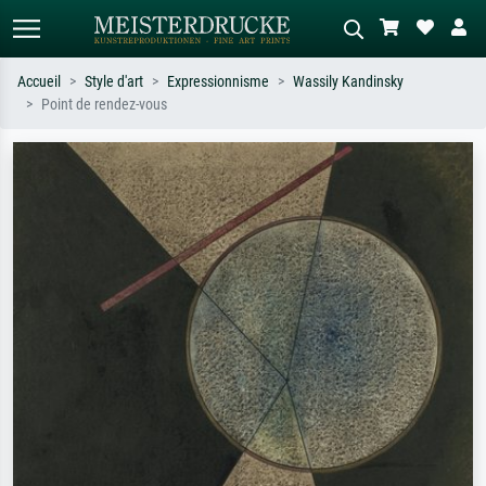
Accueil
Style d'art
Expressionnisme
Wassily Kandinsky
Point de rendez-vous
Recherche standard
Recherche d'images IA
Recherchez par artiste, titre ou style –
Décrivez la scène – ex. prairie verte,
ex. Monet, Nuit étoilée,
abstrait avec beaucoup de rouge,
impressionnisme, vague de Hokusai,
tableau sombre, nu debout près d'un
nu.
arbre.