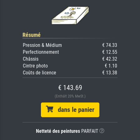
Résumé
Pression & Médium
€ 74.33
Perfectionnement
€ 12.55
Châssis
€ 42.32
Cintre photo
€ 1.10
Coûts de licence
€ 13.38
€ 143.69
(Enthält 20% MwSt.)
dans le panier
Netteté des peintures
PARFAIT