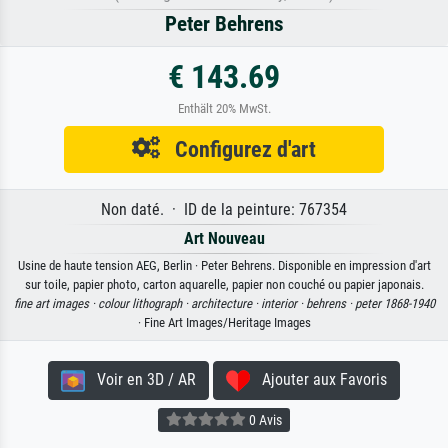
Peter Behrens
€ 143.69
Enthält 20% MwSt.
Configurez d'art
Non daté. · ID de la peinture: 767354
Art Nouveau
Usine de haute tension AEG, Berlin · Peter Behrens. Disponible en impression d'art
sur toile, papier photo, carton aquarelle, papier non couché ou papier japonais.
fine art images ·
colour lithograph ·
architecture ·
interior ·
behrens ·
peter 1868-1940
· Fine Art Images/Heritage Images
Voir en 3D / AR
Ajouter aux Favoris
0 Avis