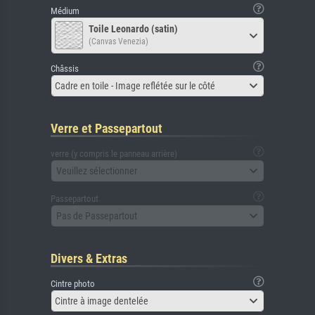
Médium
Toile Leonardo (satin)
(Canvas Venezia)
Châssis
Cadre en toile - Image reflétée sur le côté
Verre et Passepartout
verre (y compris le panneau arrière)
Veuillez sélectionner
Passepartout
Pas de Passepartout
Divers & Extras
Cintre photo
Cintre à image dentelée