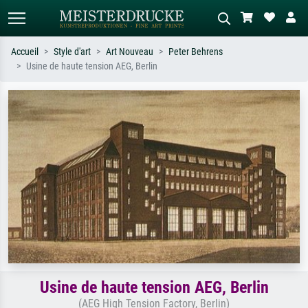
Accueil
Style d'art
Art Nouveau
Peter Behrens
Usine de haute tension AEG, Berlin
Recherche standard
Recherche d'images IA
Recherchez par artiste, titre ou style –
Décrivez la scène – ex. prairie verte,
ex. Monet, Nuit étoilée,
abstrait avec beaucoup de rouge,
impressionnisme, vague de Hokusai,
tableau sombre, nu debout près d'un
nu.
arbre.
Usine de haute tension AEG, Berlin
(AEG High Tension Factory, Berlin)