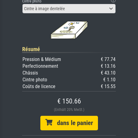
Cintre photo
Cintre à image dentelée
Résumé
Pression & Médium
€ 77.74
Perfectionnement
€ 13.16
Châssis
€ 43.10
Cintre photo
€ 1.10
Coûts de licence
€ 15.55
€ 150.66
(Enthält 20% MwSt.)
dans le panier