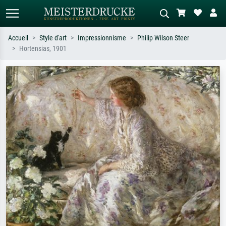
Accueil
Style d'art
Impressionnisme
Philip Wilson Steer
Hortensias, 1901
Recherche standard
Recherche d'images IA
Recherchez par artiste, titre ou style –
Décrivez la scène – ex. prairie verte,
ex. Monet, Nuit étoilée,
abstrait avec beaucoup de rouge,
impressionnisme, vague de Hokusai,
tableau sombre, nu debout près d'un
nu.
arbre.