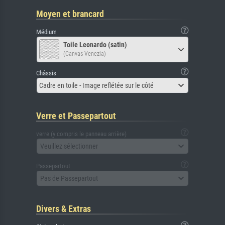
Moyen et brancard
Médium
Toile Leonardo (satin)
(Canvas Venezia)
Châssis
Cadre en toile - Image reflétée sur le côté
Verre et Passepartout
verre (y compris le panneau arrière)
Veuillez sélectionner
Passepartout
Pas de Passepartout
Divers & Extras