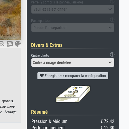
verre (y compris le panneau arrière)
Veuillez sélectionner
Passepartout
Pas de Passepartout
Divers & Extras
Cintre photo
Cintre à image dentelée
Enregistrer / comparer la configuration
 japonais.
ssionisme ·
Résumé
e ·
heritage
Pression & Médium
€ 72.42
Perfectionnement
€ 12.30