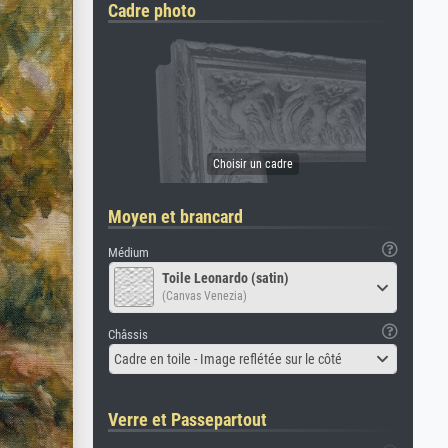
Cadre photo
Moyen et brancard
Médium
Toile Leonardo (satin)
(Canvas Venezia)
Châssis
Cadre en toile - Image reflétée sur le côté
Verre et Passepartout