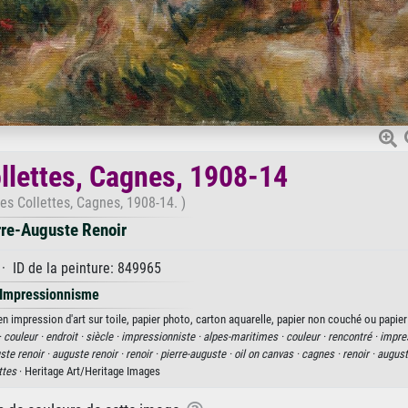
llettes, Cagnes, 1908-14
es Collettes, Cagnes, 1908-14. )
rre-Auguste Renoir
· ID de la peinture: 849965
Impressionnisme
n impression d'art sur toile, papier photo, carton aquarelle, papier non couché ou papier
·
couleur ·
endroit ·
siècle ·
impressionniste ·
alpes-maritimes ·
couleur ·
rencontré ·
impre
ste renoir ·
auguste renoir ·
renoir ·
pierre-auguste ·
oil on canvas ·
cagnes ·
renoir ·
august
ttes
· Heritage Art/Heritage Images