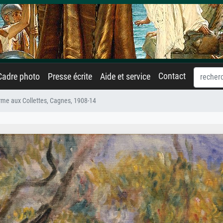
Contact
Cadre photo
Presse écrite
Aide et service
rme aux Collettes, Cagnes, 1908-14