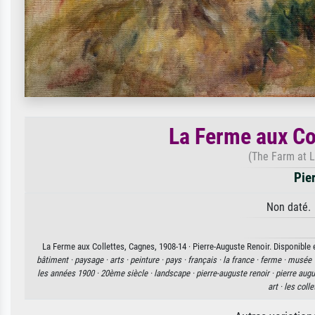
La Ferme aux Co
(The Farm at L
Pie
Non daté. 
La Ferme aux Collettes, Cagnes, 1908-14 · Pierre-Auguste Renoir. Disponible e
bâtiment ·
paysage ·
arts ·
peinture ·
pays ·
français ·
la france ·
ferme ·
musée 
les années 1900 ·
20ème siècle ·
landscape ·
pierre-auguste renoir ·
pierre augu
art ·
les colle