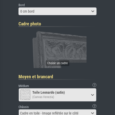
Bord
0 cm bord
Cadre photo
Moyen et brancard
Médium
Toile Leonardo (satin)
(Canvas Venezia)
Châssis
Cadre en toile - Image reflétée sur le côté