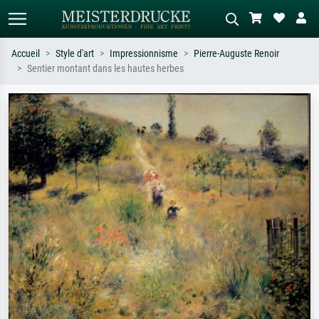
Accueil
Style d'art
Impressionnisme
Pierre-Auguste Renoir
Sentier montant dans les hautes herbes
Recherche standard
Recherche d'images IA
Recherchez par artiste, titre ou style –
Décrivez la scène – ex. prairie verte,
ex. Monet, Nuit étoilée,
abstrait avec beaucoup de rouge,
impressionnisme, vague de Hokusai,
tableau sombre, nu debout près d'un
nu.
arbre.