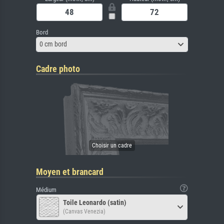
Bord
0 cm bord
Cadre photo
Moyen et brancard
Médium
Toile Leonardo (satin)
(Canvas Venezia)