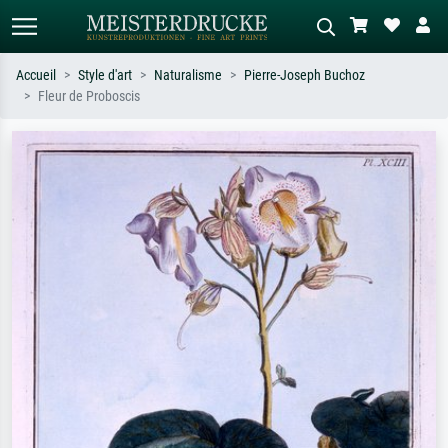
Accueil
Style d'art
Naturalisme
Pierre-Joseph Buchoz
Fleur de Proboscis
Recherche standard
Recherche d'images IA
Recherchez par artiste, titre ou style –
Décrivez la scène – ex. prairie verte,
ex. Monet, Nuit étoilée,
abstrait avec beaucoup de rouge,
impressionnisme, vague de Hokusai,
tableau sombre, nu debout près d'un
nu.
arbre.