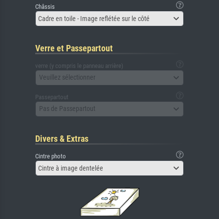
Châssis
Cadre en toile - Image reflétée sur le côté
Verre et Passepartout
verre (y compris le panneau arrière)
Veuillez sélectionner
Passepartout
Pas de Passepartout
Divers & Extras
Cintre photo
Cintre à image dentelée