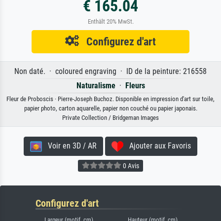
€ 165.04
Enthält 20% MwSt.
Configurez d'art
Non daté. · coloured engraving · ID de la peinture: 216558
Naturalisme
·
Fleurs
Fleur de Proboscis · Pierre-Joseph Buchoz. Disponible en impression d'art sur toile,
papier photo, carton aquarelle, papier non couché ou papier japonais.
Private Collection / Bridgeman Images
Voir en 3D / AR
Ajouter aux Favoris
0 Avis
Configurez d'art
Largeur (motif, cm)
Hauteur (motif, cm)