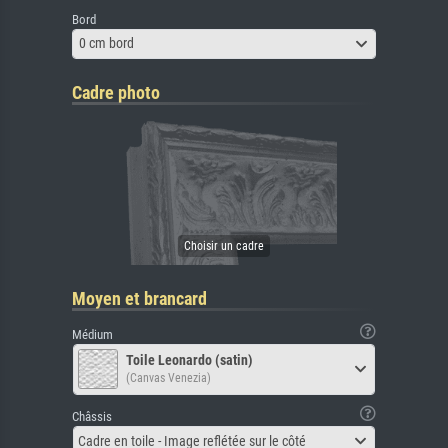
Bord
0 cm bord
Cadre photo
Moyen et brancard
Médium
Toile Leonardo (satin)
(Canvas Venezia)
Châssis
Cadre en toile - Image reflétée sur le côté