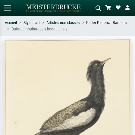
Accueil
Style d'art
Artistes non classés
Pieter Pietersz. Barbiers
Outarde houbaropsis bengalensis
Recherche standard
Recherche d'images IA
Recherchez par artiste, titre ou style –
Décrivez la scène – ex. prairie verte,
ex. Monet, Nuit étoilée,
abstrait avec beaucoup de rouge,
impressionnisme, vague de Hokusai,
tableau sombre, nu debout près d'un
nu.
arbre.