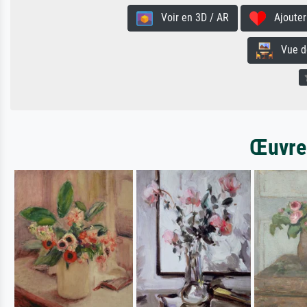
Voir en 3D / AR
Ajouter 
Vue de 
Œuvres