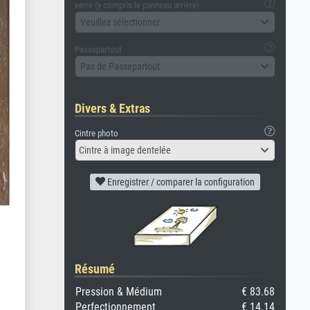
verre (y compris le panneau arrière)
Veuillez sélectionner
Passepartout
Pas de Passepartout
Divers & Extras
Cintre photo
Cintre à image dentelée
Enregistrer / comparer la configuration
Résumé
Pression & Médium
€ 83.68
Perfectionnement
€ 14.14