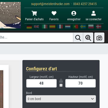
support@meisterdrucke.com · 0043 4257 29415
Panier d'achats
Favoris
enregistrer
se connecter
Configurez d'art
Largeur (motif, cm)
Hauteur (motif, cm)
Bord
0 cm bord