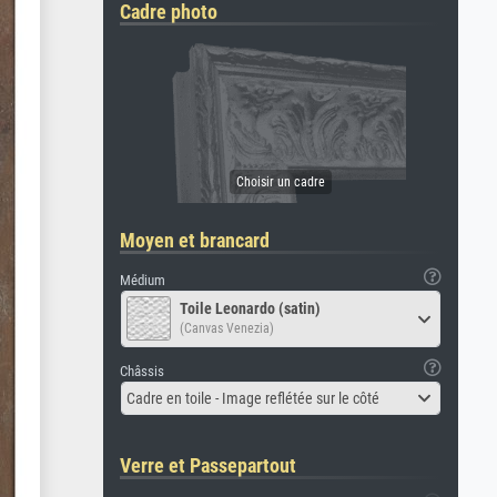
Cadre photo
Moyen et brancard
Médium
Toile Leonardo (satin)
(Canvas Venezia)
Châssis
Cadre en toile - Image reflétée sur le côté
Verre et Passepartout