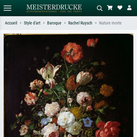
Accueil
Style d'art
Baroque
Rachel Ruysch
Nature morte
Recherche standard
Recherche d'images IA
Recherchez par artiste, titre ou style –
Décrivez la scène – ex. prairie verte,
ex. Monet, Nuit étoilée,
abstrait avec beaucoup de rouge,
impressionnisme, vague de Hokusai,
tableau sombre, nu debout près d'un
nu.
arbre.