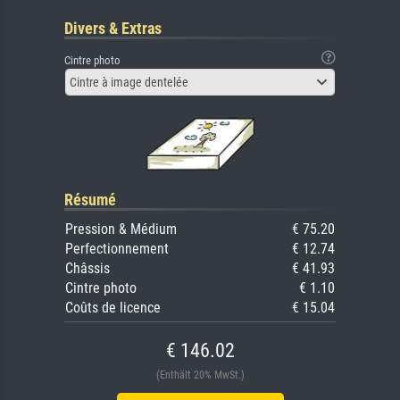
Divers & Extras
Cintre photo
Cintre à image dentelée
Résumé
Pression & Médium
€ 75.20
Perfectionnement
€ 12.74
Châssis
€ 41.93
Cintre photo
€ 1.10
Coûts de licence
€ 15.04
€ 146.02
(Enthält 20% MwSt.)