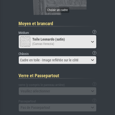
Moyen et brancard
Médium
Toile Leonardo (satin)
(Canvas Venezia)
Châssis
Cadre en toile - Image reflétée sur le côté
Verre et Passepartout
verre (y compris le panneau arrière)
Veuillez sélectionner
Passepartout
Pas de Passepartout