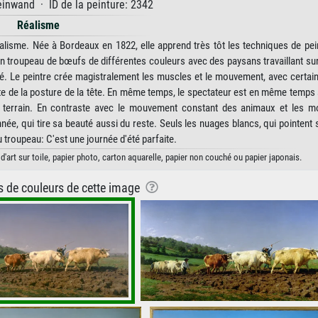
inwand · ID de la peinture: 2342
Réalisme
alisme. Née à Bordeaux en 1822, elle apprend très tôt les techniques de pei
 troupeau de bœufs de différentes couleurs avec des paysans travaillant sur 
té. Le peintre crée magistralement les muscles et le mouvement, avec certa
ête de la posture de la tête. En même temps, le spectateur est en même temps
 de terrain. En contraste avec le mouvement constant des animaux et les 
ée, qui tire sa beauté aussi du reste. Seuls les nuages ​​blancs, qui pointent s
 troupeau: C'est une journée d'été parfaite.
art sur toile, papier photo, carton aquarelle, papier non couché ou papier japonais.
ns de couleurs de cette image