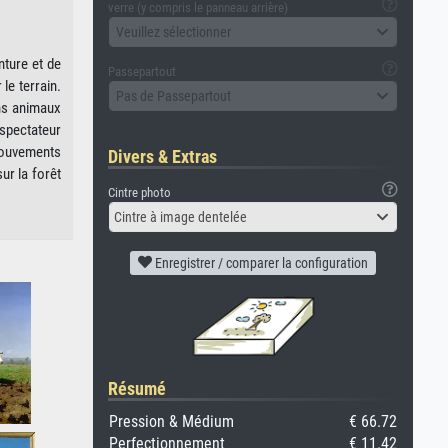
verre (y compris le panneau arrière)
Veuillez sélectionner
nture et de
Passepartout
le terrain.
Pas de Passepartout
ins animaux
 spectateur
mouvements
Divers & Extras
ur la forêt
Cintre photo
Cintre à image dentelée
Enregistrer / comparer la configuration
Résumé
Pression & Médium
€ 66.72
Perfectionnement
€ 11.42