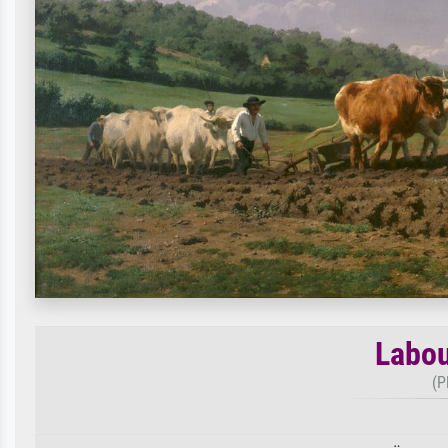
Labou
(P