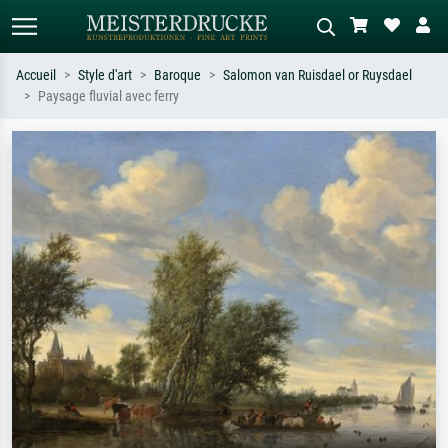
Accueil
Style d'art
Baroque
Salomon van Ruisdael or Ruysdael
Paysage fluvial avec ferry
Recherche standard
Recherche d'images IA
Recherchez par artiste, titre ou style –
Décrivez la scène – ex. prairie verte,
ex. Monet, Nuit étoilée,
abstrait avec beaucoup de rouge,
impressionnisme, vague de Hokusai,
tableau sombre, nu debout près d'un
nu.
arbre.