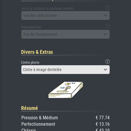
verre (y compris le panneau arrière)
Veuillez sélectionner
Passepartout
Pas de Passepartout
Divers & Extras
Cintre photo
Cintre à image dentelée
Résumé
Pression & Médium
€ 77.74
Perfectionnement
€ 13.16
Châssis
€ 43.10