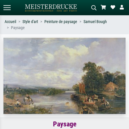
Accueil
Style d'art
Peinture de paysage
Samuel Bough
Paysage
Recherche standard
Recherche d'images IA
Recherchez par artiste, titre ou style –
Décrivez la scène – ex. prairie verte,
ex. Monet, Nuit étoilée,
abstrait avec beaucoup de rouge,
impressionnisme, vague de Hokusai,
tableau sombre, nu debout près d'un
nu.
arbre.
Paysage