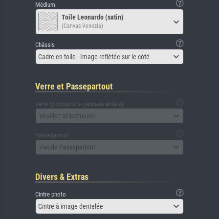
Médium
Toile Leonardo (satin)
(Canvas Venezia)
Châssis
Cadre en toile - Image reflétée sur le côté
Verre et Passepartout
verre (y compris le panneau arrière)
Veuillez sélectionner
Passepartout
Pas de Passepartout
Divers & Extras
Cintre photo
Cintre à image dentelée