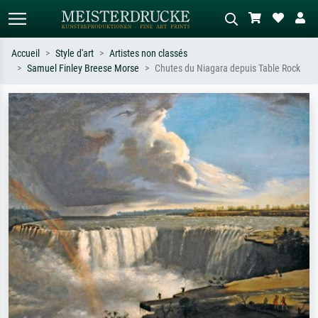
Accueil
Style d'art
Artistes non classés
Samuel Finley Breese Morse
Chutes du Niagara depuis Table Rock
Recherche standard
Recherche d'images IA
Recherchez par artiste, titre ou style –
Décrivez la scène – ex. prairie verte,
ex. Monet, Nuit étoilée,
abstrait avec beaucoup de rouge,
impressionnisme, vague de Hokusai,
tableau sombre, nu debout près d'un
nu.
arbre.