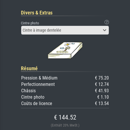
Divers & Extras
Cintre photo
Cintre à image dentelée
Résumé
Pression & Médium
€ 75.20
Perfectionnement
€ 12.74
Châssis
€ 41.93
Cintre photo
€ 1.10
Coûts de licence
€ 13.54
€ 144.52
(Enthält 20% MwSt.)