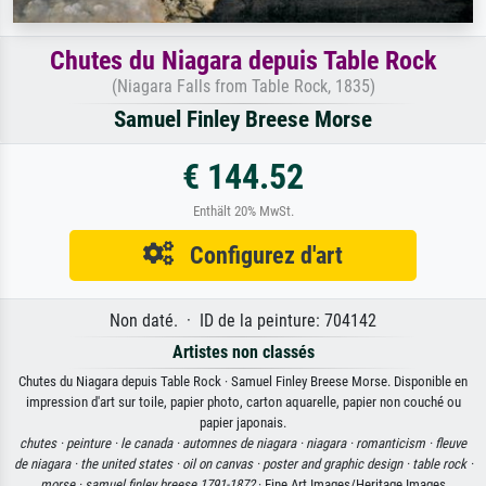
Chutes du Niagara depuis Table Rock
(Niagara Falls from Table Rock, 1835)
Samuel Finley Breese Morse
€ 144.52
Enthält 20% MwSt.
Configurez d'art
Non daté. · ID de la peinture: 704142
Artistes non classés
Chutes du Niagara depuis Table Rock · Samuel Finley Breese Morse. Disponible en
impression d'art sur toile, papier photo, carton aquarelle, papier non couché ou
papier japonais.
chutes ·
peinture ·
le canada ·
automnes de niagara ·
niagara ·
romanticism ·
fleuve
de niagara ·
the united states ·
oil on canvas ·
poster and graphic design ·
table rock ·
morse ·
samuel finley breese 1791-1872
· Fine Art Images/Heritage Images