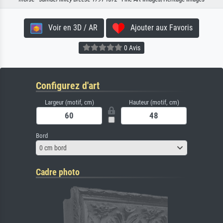
Voir en 3D / AR
Ajouter aux Favoris
0 Avis
Configurez d'art
Largeur (motif, cm)
Hauteur (motif, cm)
Bord
0 cm bord
Cadre photo