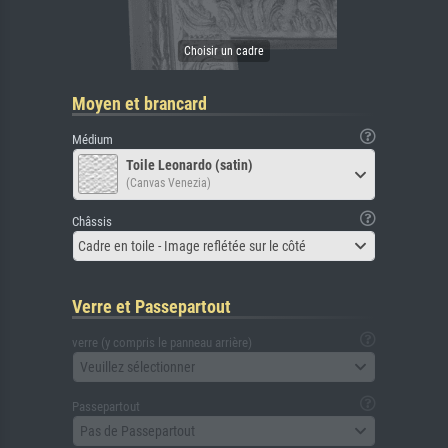
Moyen et brancard
Médium
Toile Leonardo (satin)
(Canvas Venezia)
Châssis
Cadre en toile - Image reflétée sur le côté
Verre et Passepartout
verre (y compris le panneau arrière)
Veuillez sélectionner
Passepartout
Pas de Passepartout