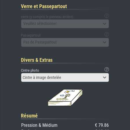
Verre et Passepartout
verre (y compris le panneau arrière)
Veuillez sélectionner
Passepartout
Pas de Passepartout
Divers & Extras
Cintre photo
Cintre à image dentelée
Résumé
Pression & Médium
€ 79.86