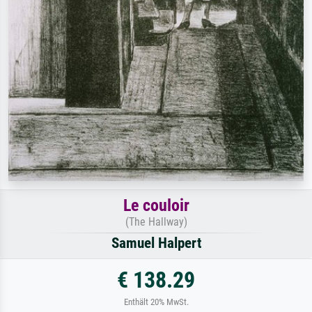
Le couloir
(The Hallway)
Samuel Halpert
€ 138.29
Enthält 20% MwSt.