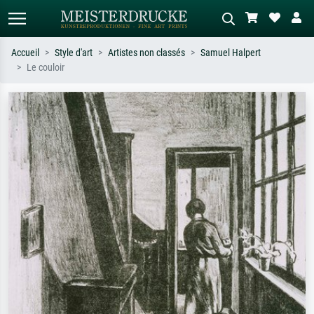
Accueil
Style d'art
Artistes non classés
Samuel Halpert
Le couloir
Recherche standard
Recherche d'images IA
Recherchez par artiste, titre ou style –
Décrivez la scène – ex. prairie verte,
ex. Monet, Nuit étoilée,
abstrait avec beaucoup de rouge,
impressionnisme, vague de Hokusai,
tableau sombre, nu debout près d'un
nu.
arbre.