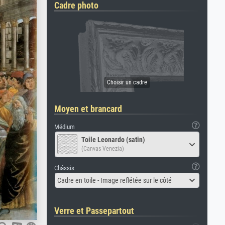
Cadre photo
Moyen et brancard
Médium
Toile Leonardo (satin)
(Canvas Venezia)
Châssis
Cadre en toile - Image reflétée sur le côté
Verre et Passepartout