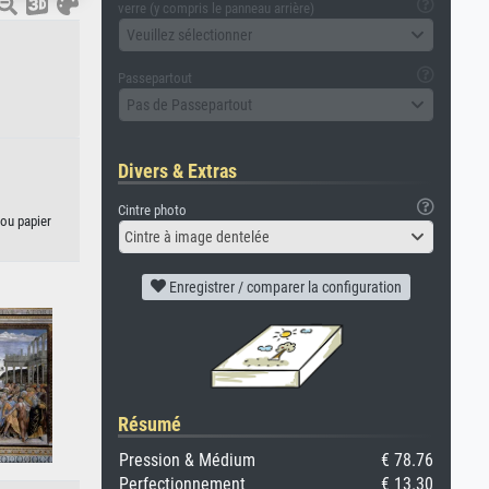
verre (y compris le panneau arrière)
Veuillez sélectionner
Passepartout
Pas de Passepartout
Divers & Extras
Cintre photo
 ou papier
Cintre à image dentelée
Enregistrer / comparer la configuration
Résumé
Pression & Médium
€ 78.76
Perfectionnement
€ 13.30