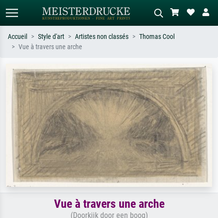
Accueil
Style d'art
Artistes non classés
Thomas Cool
Vue à travers une arche
Recherche standard
Recherche d'images IA
Recherchez par artiste, titre ou style –
Décrivez la scène – ex. prairie verte,
ex. Monet, Nuit étoilée,
abstrait avec beaucoup de rouge,
impressionnisme, vague de Hokusai,
tableau sombre, nu debout près d'un
nu.
arbre.
Vue à travers une arche
(Doorkijk door een boog)