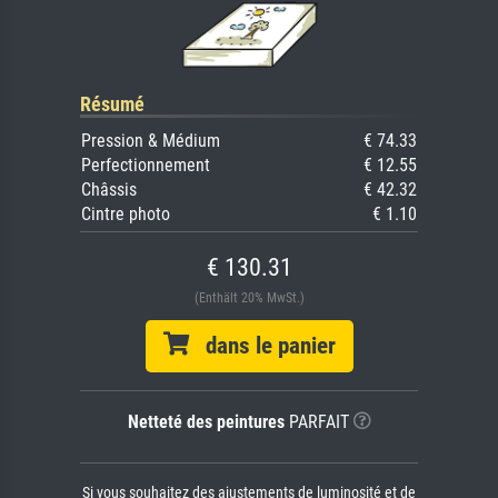
Résumé
Pression & Médium
€ 74.33
Perfectionnement
€ 12.55
Châssis
€ 42.32
Cintre photo
€ 1.10
€ 130.31
(Enthält 20% MwSt.)
dans le panier
Netteté des peintures
PARFAIT
Si vous souhaitez des ajustements de luminosité et de