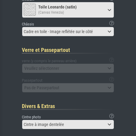
Toile Leonardo (satin)
(Canvas Venezia)
Châssis
Cadre en toile - Image reflétée sur le côté
Verre et Passepartout
verre (y compris le panneau arrière)
Veuillez sélectionner
Passepartout
Pas de Passepartout
Divers & Extras
Cintre photo
Cintre à image dentelée