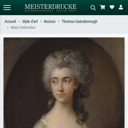
Accueil
Style d'art
Rococo
Thomas Gainsborough
Mary Heberden
Recherche standard
Recherche d'images IA
Recherchez par artiste, titre ou style –
Décrivez la scène – ex. prairie verte,
ex. Monet, Nuit étoilée,
abstrait avec beaucoup de rouge,
impressionnisme, vague de Hokusai,
tableau sombre, nu debout près d'un
nu.
arbre.