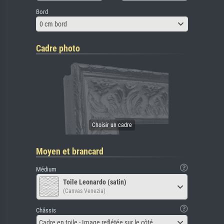
Bord
0 cm bord
Cadre photo
Moyen et brancard
Médium
Toile Leonardo (satin)
(Canvas Venezia)
Châssis
Cadre en toile - Image reflétée sur le côté