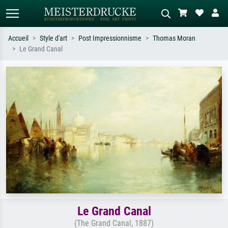
Accueil
Style d'art
Post Impressionnisme
Thomas Moran
Le Grand Canal
Recherche standard
Recherche d'images IA
Recherchez par artiste, titre ou style –
Décrivez la scène – ex. prairie verte,
ex. Monet, Nuit étoilée,
abstrait avec beaucoup de rouge,
impressionnisme, vague de Hokusai,
tableau sombre, nu debout près d'un
nu.
arbre.
Le Grand Canal
(The Grand Canal, 1887)