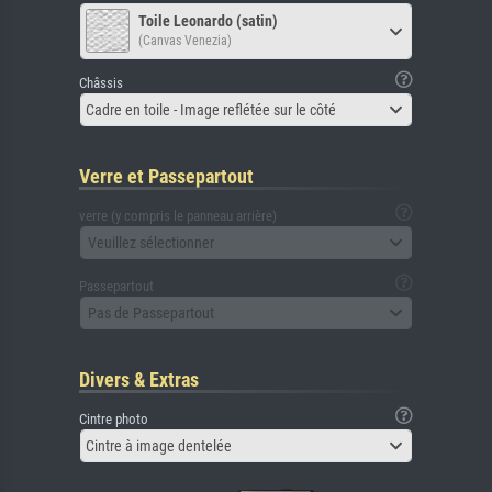
Toile Leonardo (satin)
(Canvas Venezia)
Châssis
Cadre en toile - Image reflétée sur le côté
Verre et Passepartout
verre (y compris le panneau arrière)
Veuillez sélectionner
Passepartout
Pas de Passepartout
Divers & Extras
Cintre photo
Cintre à image dentelée