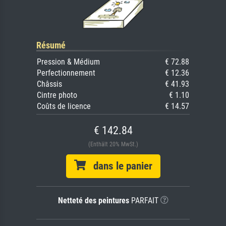
Résumé
Pression & Médium
€ 72.88
Perfectionnement
€ 12.36
Châssis
€ 41.93
Cintre photo
€ 1.10
Coûts de licence
€ 14.57
€ 142.84
(Enthält 20% MwSt.)
dans le panier
Netteté des peintures
PARFAIT