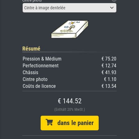
Cintre photo
Cintre à image dentelée
Résumé
Pression & Médium
€ 75.20
Perfectionnement
€ 12.74
Châssis
€ 41.93
Cintre photo
€ 1.10
Coûts de licence
€ 13.54
€ 144.52
(Enthält 20% MwSt.)
dans le panier