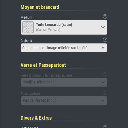
Moyen et brancard
Médium
Toile Leonardo (satin)
(Canvas Venezia)
Châssis
Cadre en toile - Image reflétée sur le côté
Verre et Passepartout
verre (y compris le panneau arrière)
Veuillez sélectionner
Passepartout
Pas de Passepartout
Divers & Extras