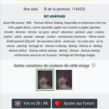
Non daté. · ID de la peinture: 1164332
Art américain
Jeune fille assise, 1896 · Thomas Wilmer Dewing. Disponible en impression d'art sur
toile, papier photo, carton aquarelle, papier non couché ou papier japonais.
femelle ·
femmes ·
femme ·
les gens ·
pensif ·
éducation ·
peinture ·
pays ·
couleur ·
endroit ·
siècle ·
pensée ·
concept ·
couleur ·
smithsonian institution ·
19ème siècle ·
Établissement Éducatif ·
dix-neuvième siècle ·
américain ·
les etats-unis ·
oil on
canvas ·
painting ·
heritage art ·
thomas w dewing ·
dewing ·
thomas w ·
dewing ·
thomas wilmer ·
thomas wilmer dewing ·
dewing ·
thomas ·
thomas dewing ·
smithsonian american art museum
· Heritage Art/Heritage Images
Autres variations de couleurs de cette image
Voir en 3D / AR
Ajouter aux Favoris