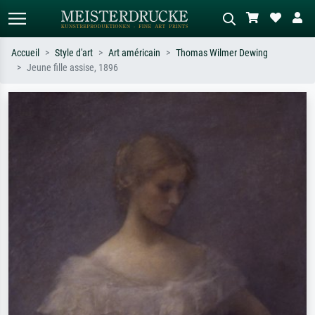
Accueil
Style d'art
Art américain
Thomas Wilmer Dewing
Jeune fille assise, 1896
Recherche standard
Recherche d'images IA
Recherchez par artiste, titre ou style –
Décrivez la scène – ex. prairie verte,
ex. Monet, Nuit étoilée,
abstrait avec beaucoup de rouge,
impressionnisme, vague de Hokusai,
tableau sombre, nu debout près d'un
nu.
arbre.