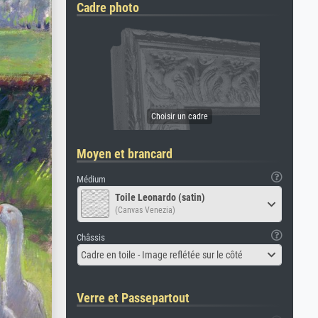
Cadre photo
Moyen et brancard
Médium
Toile Leonardo (satin)
(Canvas Venezia)
Châssis
Cadre en toile - Image reflétée sur le côté
Verre et Passepartout