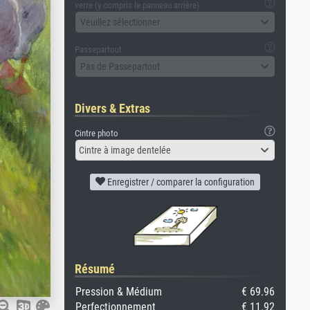
verre (y compris le panneau arrière)
Veuillez sélectionner
Passepartout
Pas de Passepartout
Divers & Extras
Cintre photo
Cintre à image dentelée
Enregistrer / comparer la configuration
Résumé
Pression & Médium
€ 69.96
Perfectionnement
€ 11.92