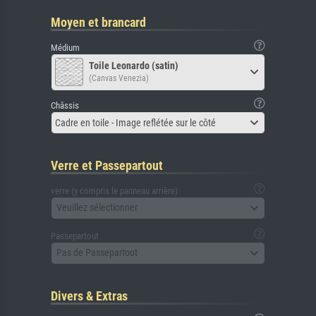
Moyen et brancard
Médium
Toile Leonardo (satin)
(Canvas Venezia)
Châssis
Cadre en toile - Image reflétée sur le côté
Verre et Passepartout
verre (y compris le panneau arrière)
Veuillez sélectionner
Passepartout
Pas de Passepartout
Divers & Extras