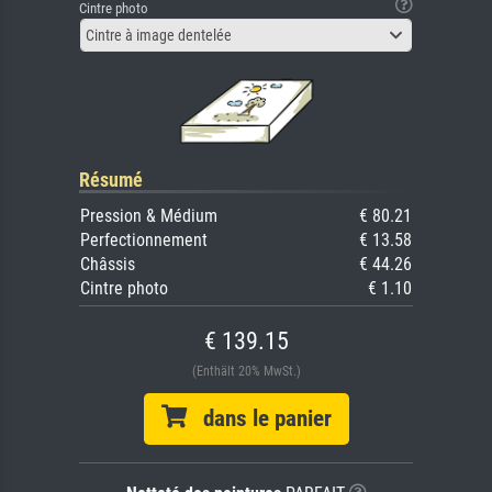
Cintre photo
Cintre à image dentelée
Résumé
Pression & Médium
€ 80.21
Perfectionnement
€ 13.58
Châssis
€ 44.26
Cintre photo
€ 1.10
€ 139.15
(Enthält 20% MwSt.)
dans le panier