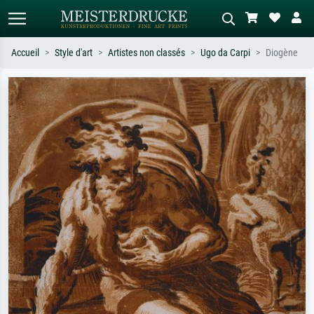
Accueil
Style d'art
Artistes non classés
Ugo da Carpi
Diogène
Recherche standard
Recherche d'images IA
Recherchez par artiste, titre ou style –
Décrivez la scène – ex. prairie verte,
ex. Monet, Nuit étoilée,
abstrait avec beaucoup de rouge,
impressionnisme, vague de Hokusai,
tableau sombre, nu debout près d'un
nu.
arbre.