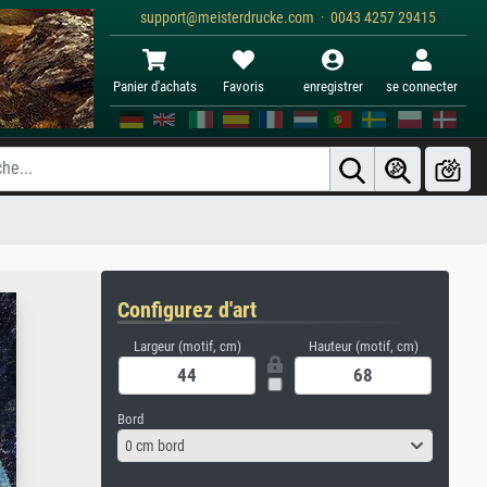
support@meisterdrucke.com · 0043 4257 29415
Panier d'achats
Favoris
enregistrer
se connecter
Configurez d'art
Largeur (motif, cm)
Hauteur (motif, cm)
Bord
0 cm bord