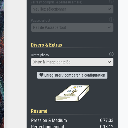
verre (y compris le panneau arrière)
Veuillez sélectionner
Passepartout
Pas de Passepartout
Divers & Extras
Cintre photo
Cintre à image dentelée
Enregistrer / comparer la configuration
Résumé
Pression & Médium
€ 77.33
Perfectionnement
€ 13.12