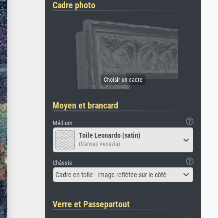
Cadre photo
Moyen et brancard
Médium
Toile Leonardo (satin)
(Canvas Venezia)
Châssis
Cadre en toile - Image reflétée sur le côté
Verre et Passepartout