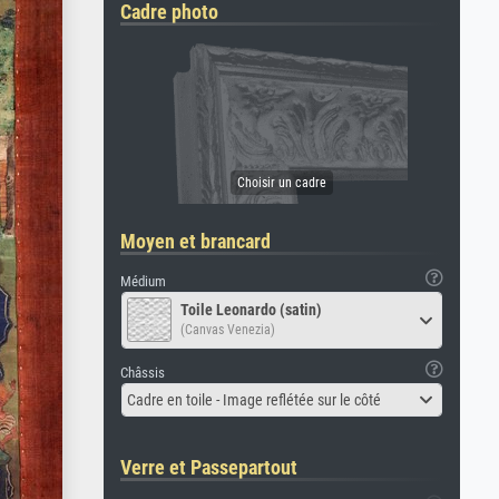
Cadre photo
Moyen et brancard
Médium
Toile Leonardo (satin)
(Canvas Venezia)
Châssis
Cadre en toile - Image reflétée sur le côté
Verre et Passepartout