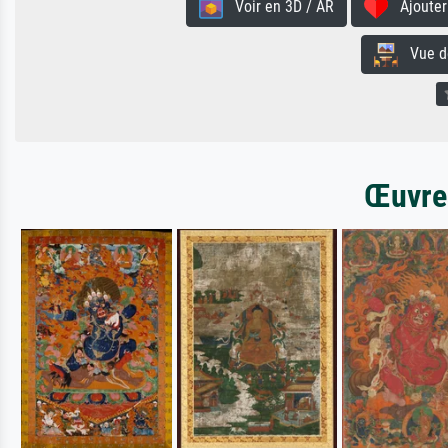
Voir en 3D / AR
Ajouter 
Vue de 
Œuvres