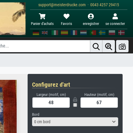
support@meisterdrucke.com · 0043 4257 29415
Panier d'achats
Favoris
enregistrer
se connecter
Configurez d'art
Largeur (motif, cm)
Hauteur (motif, cm)
Bord
0 cm bord