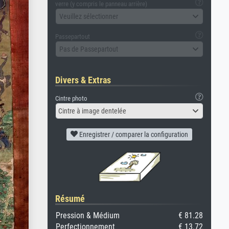
verre (y compris le panneau arrière)
Veuillez sélectionner
Passepartout
Pas de Passepartout
Divers & Extras
Cintre photo
Cintre à image dentelée
Enregistrer / comparer la configuration
Résumé
Pression & Médium
€ 81.28
Perfectionnement
€ 13.72