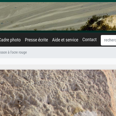
Contact
Cadre photo
Presse écrite
Aide et service
sson à l'ocre rouge