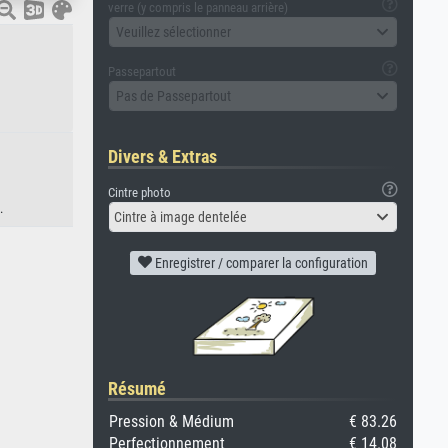
verre (y compris le panneau arrière)
Veuillez sélectionner
Passepartout
Pas de Passepartout
Divers & Extras
Cintre photo
.
Cintre à image dentelée
Enregistrer / comparer la configuration
Résumé
Pression & Médium
€ 83.26
Perfectionnement
€ 14.08