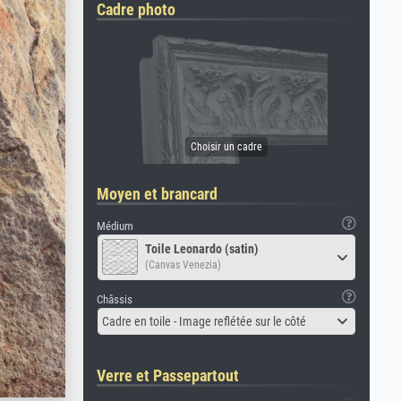
Cadre photo
Moyen et brancard
Médium
Toile Leonardo (satin)
(Canvas Venezia)
Châssis
Cadre en toile - Image reflétée sur le côté
Verre et Passepartout