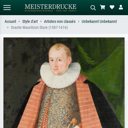
Accueil
Style d'art
Artistes non classés
Unbekannt Unbekannt
Svante Mauritzon Sture (1587-1616)
Recherche standard
Recherche d'images IA
Recherchez par artiste, titre ou style –
Décrivez la scène – ex. prairie verte,
ex. Monet, Nuit étoilée,
abstrait avec beaucoup de rouge,
impressionnisme, vague de Hokusai,
tableau sombre, nu debout près d'un
nu.
arbre.