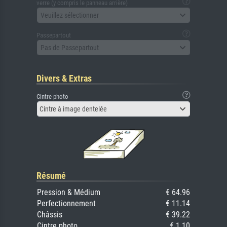
verre (y compris le panneau arrière)
Veuillez sélectionner
Passepartout
Pas de Passepartout
Divers & Extras
Cintre photo
Cintre à image dentelée
Résumé
Pression & Médium
€ 64.96
Perfectionnement
€ 11.14
Châssis
€ 39.22
Cintre photo
€ 1.10