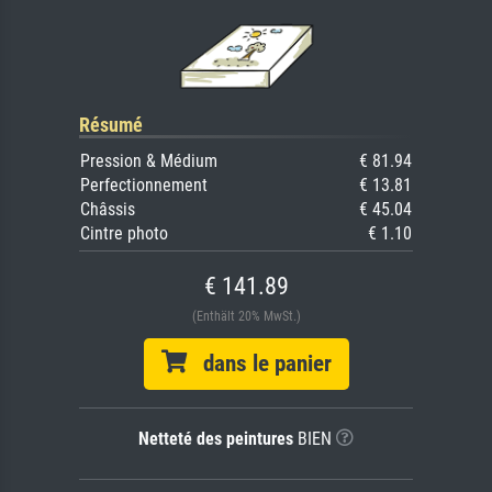
Résumé
Pression & Médium
€ 81.94
Perfectionnement
€ 13.81
Châssis
€ 45.04
Cintre photo
€ 1.10
€ 141.89
(Enthält 20% MwSt.)
dans le panier
Netteté des peintures
BIEN