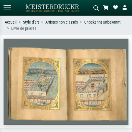
Accueil
Style d'art
Artistes non classés
Unbekannt Unbekannt
Livre de prières
Recherche standard
Recherche d'images IA
Recherchez par artiste, titre ou style –
Décrivez la scène – ex. prairie verte,
ex. Monet, Nuit étoilée,
abstrait avec beaucoup de rouge,
impressionnisme, vague de Hokusai,
tableau sombre, nu debout près d'un
nu.
arbre.