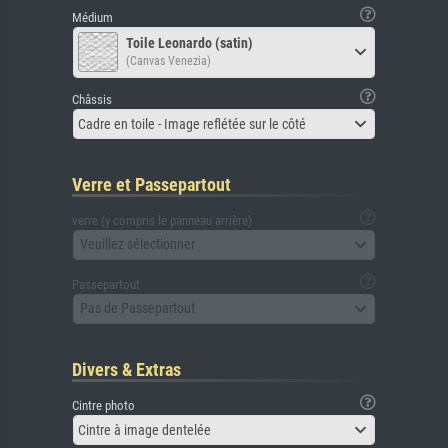
Médium
Toile Leonardo (satin)
(Canvas Venezia)
Châssis
Cadre en toile - Image reflétée sur le côté
Verre et Passepartout
verre (y compris le panneau arrière)
Veuillez sélectionner
Passepartout
Pas de Passepartout
Divers & Extras
Cintre photo
Cintre à image dentelée