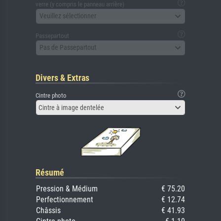
verre (y compris le panneau arrière)
Veuillez sélectionner
Passepartout
Pas de Passepartout
Divers & Extras
Cintre photo
Cintre à image dentelée
Résumé
Pression & Médium
€ 75.20
Perfectionnement
€ 12.74
Châssis
€ 41.93