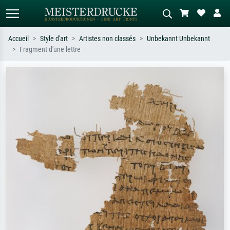
Accueil
Style d'art
Artistes non classés
Unbekannt Unbekannt
Fragment d'une lettre
Recherche standard
Recherche d'images IA
Recherchez par artiste, titre ou style –
Décrivez la scène – ex. prairie verte,
ex. Monet, Nuit étoilée,
abstrait avec beaucoup de rouge,
impressionnisme, vague de Hokusai,
tableau sombre, nu debout près d'un
nu.
arbre.