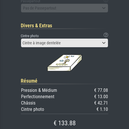
Passepartout
Pas de Passepartout
Divers & Extras
Cintre photo
Cintre à image dentelée
Résumé
Pression & Médium
€ 77.08
Perfectionnement
€ 13.00
Châssis
€ 42.71
Cintre photo
€ 1.10
€ 133.88