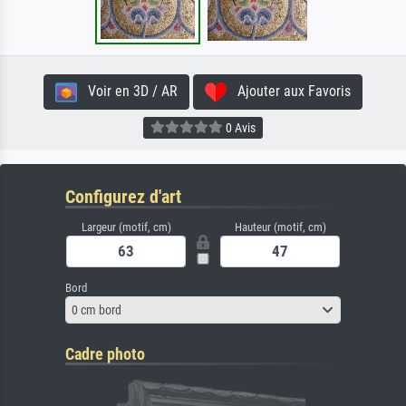
Voir en 3D / AR
Ajouter aux Favoris
0 Avis
Configurez d'art
Largeur (motif, cm)
Hauteur (motif, cm)
Bord
0 cm bord
Cadre photo