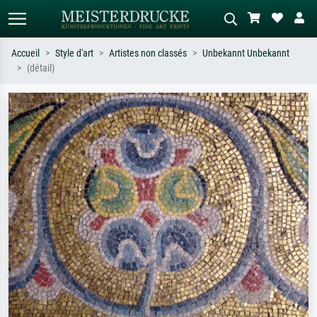
Accueil
Style d'art
Artistes non classés
Unbekannt Unbekannt
(détail)
Recherche standard
Recherche d'images IA
Recherchez par artiste, titre ou style –
Décrivez la scène – ex. prairie verte,
ex. Monet, Nuit étoilée,
abstrait avec beaucoup de rouge,
impressionnisme, vague de Hokusai,
tableau sombre, nu debout près d'un
nu.
arbre.