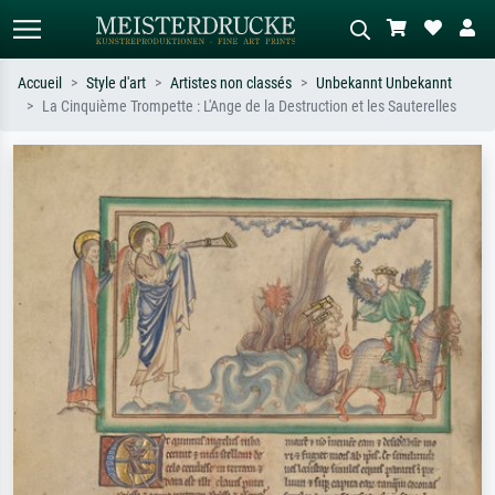
Accueil
Style d'art
Artistes non classés
Unbekannt Unbekannt
La Cinquième Trompette : L'Ange de la Destruction et les Sauterelles
Recherche standard
Recherche d'images IA
Recherchez par artiste, titre ou style –
Décrivez la scène – ex. prairie verte,
ex. Monet, Nuit étoilée,
abstrait avec beaucoup de rouge,
impressionnisme, vague de Hokusai,
tableau sombre, nu debout près d'un
nu.
arbre.