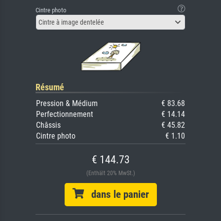
Cintre photo
Cintre à image dentelée
Résumé
Pression & Médium
€ 83.68
Perfectionnement
€ 14.14
Châssis
€ 45.82
Cintre photo
€ 1.10
€ 144.73
(Enthält 20% MwSt.)
dans le panier