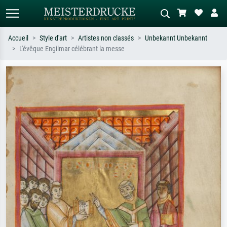
Accueil
Style d'art
Artistes non classés
Unbekannt Unbekannt
L'évêque Engilmar célébrant la messe
Recherche standard
Recherche d'images IA
Recherchez par artiste, titre ou style –
Décrivez la scène – ex. prairie verte,
ex. Monet, Nuit étoilée,
abstrait avec beaucoup de rouge,
impressionnisme, vague de Hokusai,
tableau sombre, nu debout près d'un
nu.
arbre.