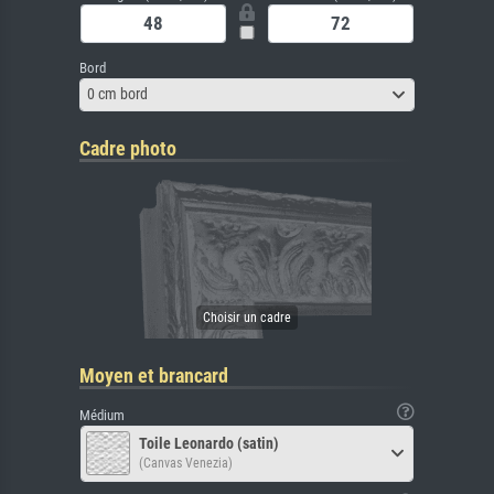
Bord
0 cm bord
Cadre photo
Moyen et brancard
Médium
Toile Leonardo (satin)
(Canvas Venezia)