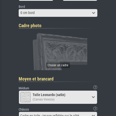
Bord
0 cm bord
Cadre photo
Moyen et brancard
Médium
Toile Leonardo (satin)
(Canvas Venezia)
Châssis
Cadre en toile - Image reflétée sur le côté