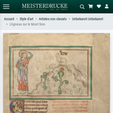
Accueil
Style d'art
Artistes non classés
Unbekannt Unbekannt
L'Agneau sur le Mont Sion
Recherche standard
Recherche d'images IA
Recherchez par artiste, titre ou style –
Décrivez la scène – ex. prairie verte,
ex. Monet, Nuit étoilée,
abstrait avec beaucoup de rouge,
impressionnisme, vague de Hokusai,
tableau sombre, nu debout près d'un
nu.
arbre.