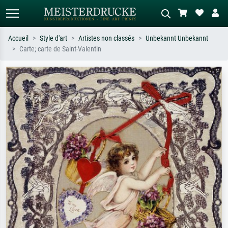
Accueil
Style d'art
Artistes non classés
Unbekannt Unbekannt
Carte; carte de Saint-Valentin
Recherche standard
Recherche d'images IA
Recherchez par artiste, titre ou style –
Décrivez la scène – ex. prairie verte,
ex. Monet, Nuit étoilée,
abstrait avec beaucoup de rouge,
impressionnisme, vague de Hokusai,
tableau sombre, nu debout près d'un
nu.
arbre.