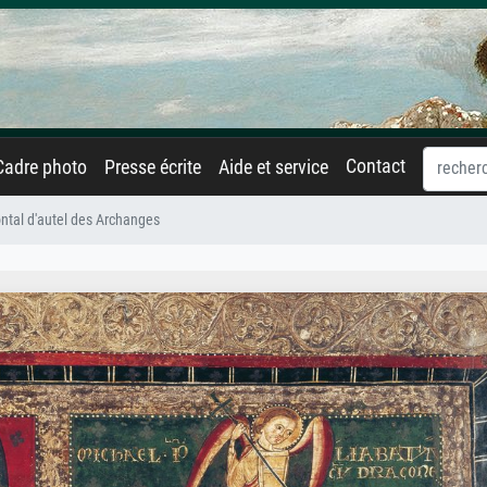
Contact
Cadre photo
Presse écrite
Aide et service
ntal d'autel des Archanges