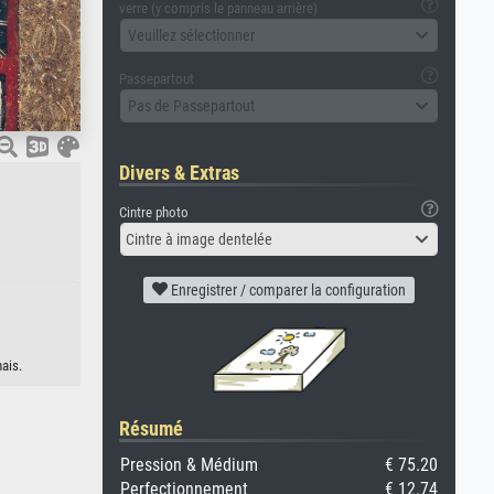
verre (y compris le panneau arrière)
Veuillez sélectionner
Passepartout
Pas de Passepartout
Divers & Extras
Cintre photo
Cintre à image dentelée
Enregistrer / comparer la configuration
ais.
Résumé
Pression & Médium
€ 75.20
Perfectionnement
€ 12.74