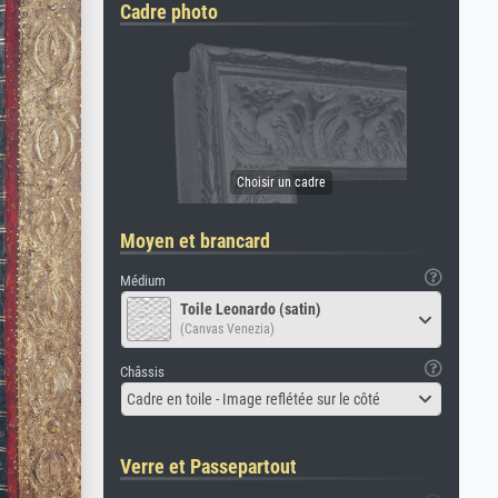
Cadre photo
Moyen et brancard
Médium
Toile Leonardo (satin)
(Canvas Venezia)
Châssis
Cadre en toile - Image reflétée sur le côté
Verre et Passepartout