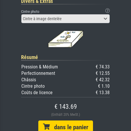
Divers & Extras
Cintre photo
Cintre à image dentelée
Résumé
Pression & Médium
€ 74.33
Perfectionnement
€ 12.55
Châssis
€ 42.32
Cintre photo
€ 1.10
Coûts de licence
€ 13.38
€ 143.69
(Enthält 20% MwSt.)
dans le panier