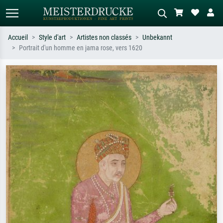
Accueil
Style d'art
Artistes non classés
Unbekannt
Portrait d'un homme en jama rose, vers 1620
Recherche standard
Recherche d'images IA
Recherchez par artiste, titre ou style –
Décrivez la scène – ex. prairie verte,
ex. Monet, Nuit étoilée,
abstrait avec beaucoup de rouge,
impressionnisme, vague de Hokusai,
tableau sombre, nu debout près d'un
nu.
arbre.