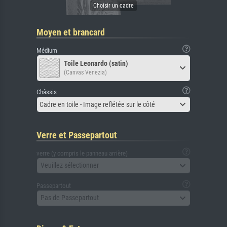
Moyen et brancard
Médium
Toile Leonardo (satin)
(Canvas Venezia)
Châssis
Cadre en toile - Image reflétée sur le côté
Verre et Passepartout
verre (y compris le panneau arrière)
Veuillez sélectionner
Passepartout
Pas de Passepartout