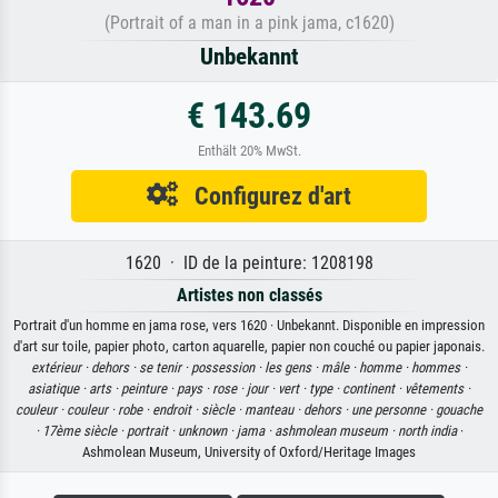
(Portrait of a man in a pink jama, c1620)
Unbekannt
€ 143.69
Enthält 20% MwSt.
Configurez d'art
1620 · ID de la peinture: 1208198
Artistes non classés
Portrait d'un homme en jama rose, vers 1620 · Unbekannt. Disponible en impression
d'art sur toile, papier photo, carton aquarelle, papier non couché ou papier japonais.
extérieur ·
dehors ·
se tenir ·
possession ·
les gens ·
mâle ·
homme ·
hommes ·
asiatique ·
arts ·
peinture ·
pays ·
rose ·
jour ·
vert ·
type ·
continent ·
vêtements ·
couleur ·
couleur ·
robe ·
endroit ·
siècle ·
manteau ·
dehors ·
une personne ·
gouache
·
17ème siècle ·
portrait ·
unknown ·
jama ·
ashmolean museum ·
north india
·
Ashmolean Museum, University of Oxford/Heritage Images